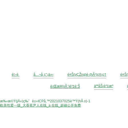
é¦–é 
å…¬å¸ç°¡ä»‹
é¤Š(yÇŽng)è­·(hÃ¹)ç®¡ç†
é¤Š(
äººåŠ›è³‡æº
è¡Œæ¥­(yÃ¨)è³‡è¨Š
?
2014 é„­å·žç¦¾æœ¨åœ’æž—ç¶ å
æ‰‹æ©Ÿ(jÄ«)ç‰ˆ
|
è±«ICPå‚™2021037025è™Ÿ(hÃ o)-1
欧美性爱一级_大香蕉尹人在线_a 在线_超碰公开免费