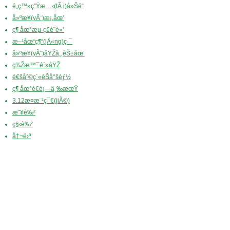
é„­ç™»ç”Ÿæ…‹(tÃ i)å»Šé“
å»ºæ¥­(yÃ¨)æ¡‚åœ’
ç¶ åœ°æµ·ç€è˜­è»’
æ–¹åœ“ç¶“(jÄ«ng)ç·¯
å»ºæ¥­(yÃ¨)åŸŽå¸‚èŠ±åœ’
ç¾Žæ™¯é´»åŸŽ
é€šåˆ©ç´«èŠå°šéƒ½
ç¶ åœ°è€è¡—ä¸‰æœŸ
3.12æ¤æ¨¹ç¯€(jiÃ©)
æ˜¥è‰²
ç§‹è‰²
å†¬é›ª