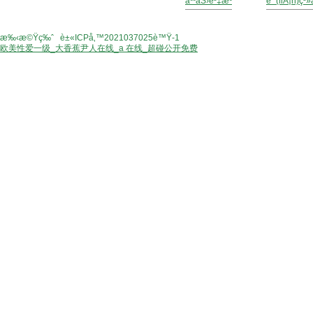
äººåŠ›è³‡æº
è¯(liÃ¡n)ç³
?
2014 é„­å·žç¦¾æœ¨åœ’æž—ç¶ å
æ‰‹æ©Ÿç‰ˆ
|
è±«ICPå‚™2021037025è™Ÿ-1
欧美性爱一级_大香蕉尹人在线_a 在线_超碰公开免费