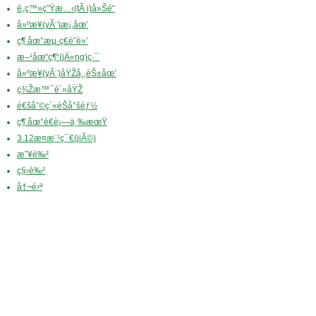
é„­ç™»ç”Ÿæ…‹(tÃ i)å»Šé“
å»ºæ¥­(yÃ¨)æ¡‚åœ’
ç¶ åœ°æµ·ç€è˜­è»’
æ–¹åœ“ç¶“(jÄ«ng)ç·¯
å»ºæ¥­(yÃ¨)åŸŽå¸‚èŠ±åœ’
ç¾Žæ™¯é´»åŸŽ
é€šåˆ©ç´«èŠå°šéƒ½
ç¶ åœ°è€è¡—ä¸‰æœŸ
3.12æ¤æ¨¹ç¯€(jiÃ©)
æ˜¥è‰²
ç§‹è‰²
å†¬é›ª