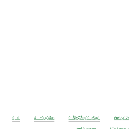
é¦–é 
å…¬å¸ç°¡ä»‹
é¤Š(yÇŽng)è­·ç®¡ç†
é¤Š(yÇŽ