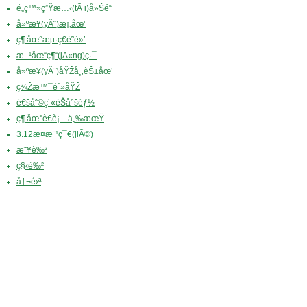
é„­ç™»ç”Ÿæ…‹(tÃ i)å»Šé“
å»ºæ¥­(yÃ¨)æ¡‚åœ’
ç¶ åœ°æµ·ç€è˜­è»’
æ–¹åœ“ç¶“(jÄ«ng)ç·¯
å»ºæ¥­(yÃ¨)åŸŽå¸‚èŠ±åœ’
ç¾Žæ™¯é´»åŸŽ
é€šåˆ©ç´«èŠå°šéƒ½
ç¶ åœ°è€è¡—ä¸‰æœŸ
3.12æ¤æ¨¹ç¯€(jiÃ©)
æ˜¥è‰²
ç§‹è‰²
å†¬é›ª