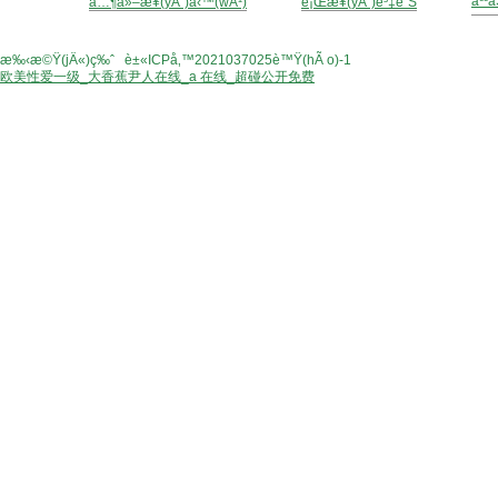
äººå
å…¶ä»–æ¥­(yÃ¨)å‹™(wÃ¹)
è¡Œæ¥­(yÃ¨)è³‡è¨Š
?
2014 é„­å·žç¦¾æœ¨åœ’æž—ç¶ å
æ‰‹æ©Ÿ(jÄ«)ç‰ˆ
|
è±«ICPå‚™2021037025è™Ÿ(hÃ o)-1
欧美性爱一级_大香蕉尹人在线_a 在线_超碰公开免费