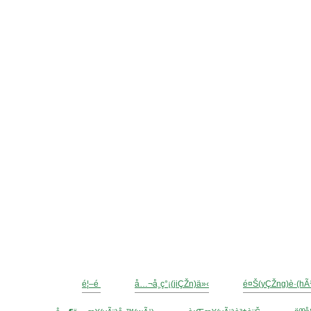
é¦–é 
å…¬å¸ç°¡(jiÇŽn)ä»‹
é¤Š(yÇŽng)è­·(hÃ¹