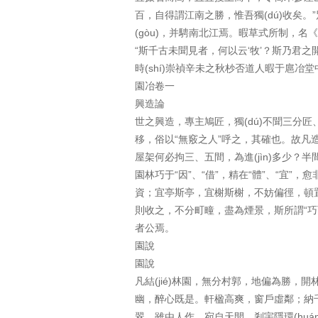
百，自得謂江南之勝，惟吾獨(dú)收矣
(gòu)，并騁南北江焉。暇草式所制，
“斯千古未聞見者，何以云‘牧’？斯乃君之開
時(shí)崇禎辛未之秋杪否道人暇于扈冶
園冶卷一
興造論
世之興造，專主鳩匠，獨(dú)不聞三
移，俗以“無竅之人”呼之，其確也。故凡造作
屋架何必拘三、五間，為進(jìn)多少
園林巧于“因”、“借”，精在“體”、“宜”，
資；宜亭斯亭，宜榭斯榭，不妨偏徑，頓
則收之，不分町疃，盡為煙景，斯所謂“巧
者公焉。
園說
園說
凡結(jié)林園，無分村郭，地偏為勝，開林
幽，醉心既是。軒楹高爽，窗戶虛鄰；納千頃之
翠，雖由人作，宛自天開。剎宇隱環(hu