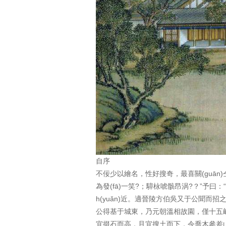
自序
不佞少以繪名，性好搜奇，最喜關(guān)仝
為發(fā)一笑?；騿栐唬骸昂涡?？”予
h(yuǎn)近。適晉陵方伯吳又于公聞而招之
公得基于城東，乃元朝溫相故園，
宜掇石而高，且宜搜土而下，令喬木參差山腰，