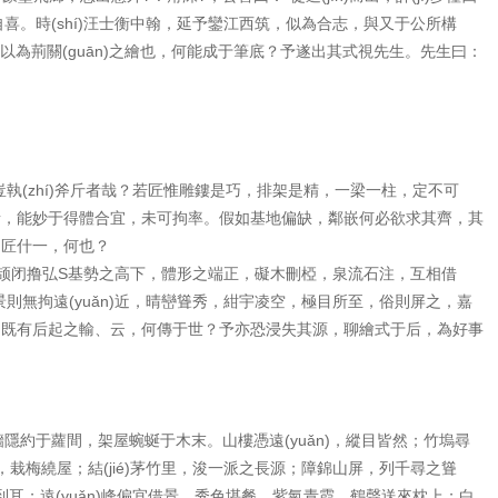
，益復(fù)自喜。時(shí)汪士衡中翰，延予鑾江西筑，似為合志，與又于公所構
不已，以為荊關(guān)之繪也，何能成于筆底？予遂出其式視先生。先生曰：
人豈執(zhí)斧斤者哉？若匠惟雕鏤是巧，排架是精，一梁一柱，定不可
，是在主者，能妙于得體合宜，未可拘率。假如基地偏缺，鄰嵌何必欲求其齊，其
而用匠什一，何也？
?！耙颉闭撸弘S基勢之高下，體形之端正，礙木刪椏，泉流石注，互相借
，得景則無拘遠(yuǎn)近，晴巒聳秀，紺宇凌空，極目所至，俗則屏之，嘉
前工并棄，既有后起之輸、云，何傳于世？予亦恐浸失其源，聊繪式于后，為好事
，圍墻隱約于蘿間，架屋蜿蜒于木末。山樓憑遠(yuǎn)，縱目皆然；竹塢尋
，栽梅繞屋；結(jié)茅竹里，浚一派之長源；障錦山屏，列千尋之聳
到耳；遠(yuǎn)峰偏宜借景，秀色堪餐。紫氣青霞，鶴聲送來枕上；白