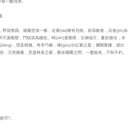
一斷境界。
散漫。
野筑惟因。雖廳堂俱一般，近臺(tái)榭有別致。前添敞卷，后進(jìn)余
鸞，門枕胡為鏤鼓。時(shí)遵雅樸，古摘端方。畫彩雖佳，木
g)，理及精微。奇亭巧榭，構(gòu)分紅紫之叢；層閣重樓，迥出
境仿瀛壺，天然圖畫，意盡林泉之癖，樂余園圃之間。一鑒能為，千秋不朽。
?。