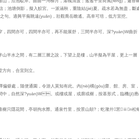
。開土堆山，沿池駁岸。曲曲一灣柳月，濯魄清波；遙遙十里荷風(fēng)，遞香幽
；池塘倒影，擬入鮫宮。一派涵秋，重陰結(jié)夏。疏水若為無盡，斷處通
”之句。適興平蕪眺遠(yuǎn)，壯觀喬岳瞻遙。高阜可培，低方宜挖。
四間亦可，四間半亦可，再不能展舒，三間半亦可。深?yuàn)W曲
不立半山半水之間，有二層三層之說，下望上是樓，山半擬為平屋，更上一層，
廳堂方向，合宜則立。
處，隨便通園，令游人莫知有此。內(nèi)構(gòu)齋、館、房、室
，自然深?yuàn)W。或樓或屋，或廓或榭，按基形式，臨機(jī)應
。惟榭只隱花間，亭胡拘水際。通泉竹里，按景山顛?；虼潴廾苤ⅲn松蟠郁