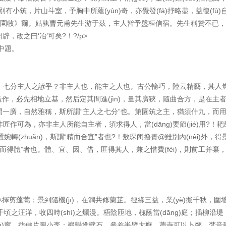
。”別有小筑，片山斗室，予胸中所蘊(yùn)奇，亦覺發(fā)抒略盡
名《園牧》爾。姑孰曹元甫先生游于茲，主人皆予盤桓信宿。先生稱贊
辟，改之曰‘冶’可矣?！?/p>
堂中題。
分匠、七分主人之諺乎？非主人也，能主之人也。古公輸巧，陸云精藝，其
，必先相地立基，然后定其間進(jìn)，量其廣狹，隨曲合方
？半間一廣，自然雅稱，斯所謂“主人之七分”也。第園筑之主，猶須什九，
愈非匠作可為，亦非主人所能自主者，須求得人，當(dāng)要節(jié)用
置婉轉(zhuǎn)，斯謂“精而合宜”者也?！敖琛闭撸簣@雖別內(nèi)外
而得體”者也。體、宜、因、借，匪得其人，兼之惜費(fèi)，則
擇剪蓬蒿；景到隨機(jī)，在澗共修蘭芷。徑緣三益，業(yè)擬千秋
汪洋，收四時(shí)之爛漫。梧陰匝地，槐蔭當(dāng)庭；插柳沿堤
án)窗，彷佛片圖小李；巖巒堆劈石，參差半壁大癡。蕭寺可以卜鄰，梵音